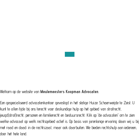
BETROUWBAAR, DESKUNDIG EN
BEREIKBAAR.
Contact
Welkom op de website van
Meulemeesters Koopman Advocaten
.
Een gespecialiseerd advocatenkantoor gevestigd in het statige Huize Schaerweijde te Zeist. U
kunt te allen tijde bij ons terecht voor deskundige hulp op het gebied van strafrecht,
jeugd(straf)recht, personen en familierecht en bestuursrecht. Klik op "de advocaten" om te zien
welke advocaat op welk rechtsgebied actief is. Op basis van jarenlange ervaring staan wij u bij
met raad en daad: in de rechtszaal, maar ook daarbuiten. We bieden rechtshulp aan iedereen,
door het hele land.