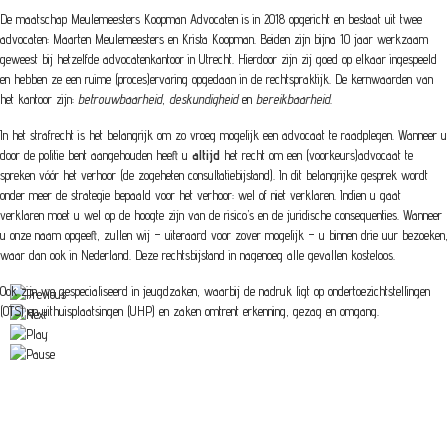
De maatschap Meulemeesters Koopman Advocaten is in 2018 opgericht en bestaat uit twee
advocaten: Maarten Meulemeesters en Krista Koopman. Beiden zijn bijna 10 jaar werkzaam
geweest bij hetzelfde advocatenkantoor in Utrecht. Hierdoor zijn zij goed op elkaar ingespeeld
en hebben ze een ruime (proces)ervaring opgedaan in de rechtspraktijk. De kernwaarden van
het kantoor zijn:
betrouwbaarheid
,
deskundigheid
en
bereikbaarheid
.
In het strafrecht is het belangrijk om zo vroeg mogelijk een advocaat te raadplegen. Wanneer u
door de politie bent aangehouden heeft u
altijd
het recht om een (voorkeurs)advocaat te
spreken vóór het verhoor (de zogeheten consultatiebijstand). In dit belangrijke gesprek wordt
onder meer de strategie bepaald voor het verhoor: wel of niet verklaren. Indien u gaat
verklaren moet u wel op de hoogte zijn van de risico’s en de juridische consequenties. Wanneer
u onze naam opgeeft, zullen wij – uiteraard voor zover mogelijk – u binnen drie uur bezoeken,
waar dan ook in Nederland. Deze rechtsbijstand in nagenoeg alle gevallen kosteloos.
Ook zijn we gespecialiseerd in jeugdzaken, waarbij de nadruk ligt op ondertoezichtstellingen
(OTS) en uithuisplaatsingen (UHP) en zaken omtrent erkenning, gezag en omgang.