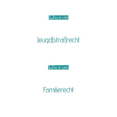
fas fa-child
Jeugd(straf)recht
fas fa-users
Familierecht